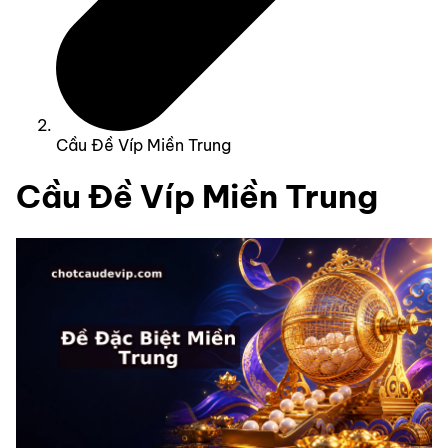
Cầu Đề Víp Miền Trung
Cầu Đề Víp Miền Trung