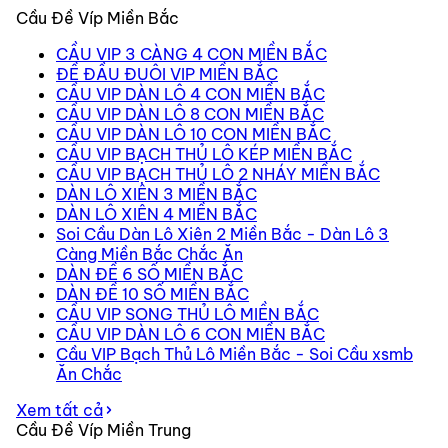
Cầu Đề Víp Miền Bắc
CẦU VIP 3 CÀNG 4 CON MIỀN BẮC
ĐỀ ĐẦU ĐUÔI VIP MIỀN BẮC
CẦU VIP DÀN LÔ 4 CON MIỀN BẮC
CẦU VIP DÀN LÔ 8 CON MIỀN BẮC
CẦU VIP DÀN LÔ 10 CON MIỀN BẮC
CẦU VIP BẠCH THỦ LÔ KÉP MIỀN BẮC
CẦU VIP BẠCH THỦ LÔ 2 NHÁY MIỀN BẮC
DÀN LÔ XIÊN 3 MIỀN BẮC
DÀN LÔ XIÊN 4 MIỀN BẮC
Soi Cầu Dàn Lô Xiên 2 Miền Bắc - Dàn Lô 3
Càng Miền Bắc Chắc Ăn
DÀN ĐỀ 6 SỐ MIỀN BẮC
DÀN ĐỀ 10 SỐ MIỀN BẮC
CẦU VIP SONG THỦ LÔ MIỀN BẮC
CẦU VIP DÀN LÔ 6 CON MIỀN BẮC
Cầu VIP Bạch Thủ Lô Miền Bắc - Soi Cầu xsmb
Ăn Chắc
Xem tất cả
Cầu Đề Víp Miền Trung