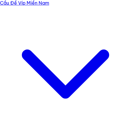
Cầu Đề Víp Miền Nam