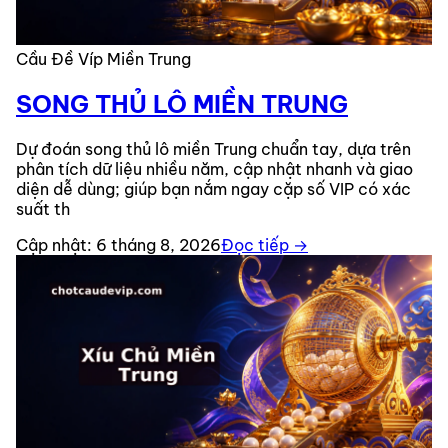
Cầu Đề Víp Miền Trung
SONG THỦ LÔ MIỀN TRUNG
Dự đoán song thủ lô miền Trung chuẩn tay, dựa trên
phân tích dữ liệu nhiều năm, cập nhật nhanh và giao
diện dễ dùng; giúp bạn nắm ngay cặp số VIP có xác
suất th
Cập nhật: 6 tháng 8, 2026
Đọc tiếp →