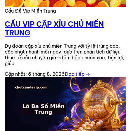
Cầu Đề Víp Miền Trung
CẦU VIP CẶP XỈU CHỦ MIỀN
TRUNG
Dự đoán cặp xỉu chủ miền Trung với tỷ lệ trúng cao,
cập nhật nhanh mỗi ngày, dựa trên phân tích dữ liệu
thực tế của chuyên gia—đảm bảo chuẩn xác, tiện lợi,
giúp
Cập nhật: 6 tháng 8, 2026
Đọc tiếp →