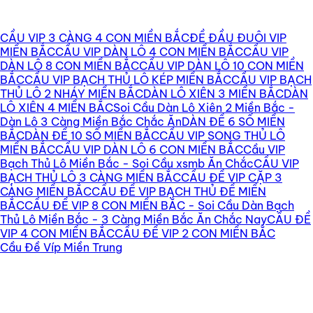
CẦU VIP 3 CÀNG 4 CON MIỀN BẮC
ĐỀ ĐẦU ĐUÔI VIP
MIỀN BẮC
CẦU VIP DÀN LÔ 4 CON MIỀN BẮC
CẦU VIP
DÀN LÔ 8 CON MIỀN BẮC
CẦU VIP DÀN LÔ 10 CON MIỀN
BẮC
CẦU VIP BẠCH THỦ LÔ KÉP MIỀN BẮC
CẦU VIP BẠCH
THỦ LÔ 2 NHÁY MIỀN BẮC
DÀN LÔ XIÊN 3 MIỀN BẮC
DÀN
LÔ XIÊN 4 MIỀN BẮC
Soi Cầu Dàn Lô Xiên 2 Miền Bắc -
Dàn Lô 3 Càng Miền Bắc Chắc Ăn
DÀN ĐỀ 6 SỐ MIỀN
BẮC
DÀN ĐỀ 10 SỐ MIỀN BẮC
CẦU VIP SONG THỦ LÔ
MIỀN BẮC
CẦU VIP DÀN LÔ 6 CON MIỀN BẮC
Cầu VIP
Bạch Thủ Lô Miền Bắc - Soi Cầu xsmb Ăn Chắc
CẦU VIP
BẠCH THỦ LÔ 3 CÀNG MIỀN BẮC
CẦU ĐỀ VIP CẶP 3
CÀNG MIỀN BẮC
CẦU ĐỀ VIP BẠCH THỦ ĐỀ MIỀN
BẮC
CẦU ĐỀ VIP 8 CON MIỀN BẮC - Soi Cầu Dàn Bạch
Thủ Lô Miền Bắc - 3 Càng Miền Bắc Ăn Chắc Nay
CẦU ĐỀ
VIP 4 CON MIỀN BẮC
CẦU ĐỀ VIP 2 CON MIỀN BẮC
Cầu Đề Víp Miền Trung