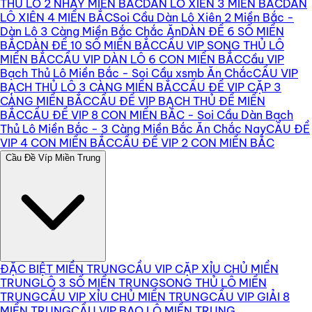
THỦ LÔ 2 NHÁY MIỀN BẮC
DÀN LÔ XIÊN 3 MIỀN BẮC
DÀN
LÔ XIÊN 4 MIỀN BẮC
Soi Cầu Dàn Lô Xiên 2 Miền Bắc -
Dàn Lô 3 Càng Miền Bắc Chắc Ăn
DÀN ĐỀ 6 SỐ MIỀN
BẮC
DÀN ĐỀ 10 SỐ MIỀN BẮC
CẦU VIP SONG THỦ LÔ
MIỀN BẮC
CẦU VIP DÀN LÔ 6 CON MIỀN BẮC
Cầu VIP
Bạch Thủ Lô Miền Bắc - Soi Cầu xsmb Ăn Chắc
CẦU VIP
BẠCH THỦ LÔ 3 CÀNG MIỀN BẮC
CẦU ĐỀ VIP CẶP 3
CÀNG MIỀN BẮC
CẦU ĐỀ VIP BẠCH THỦ ĐỀ MIỀN
BẮC
CẦU ĐỀ VIP 8 CON MIỀN BẮC - Soi Cầu Dàn Bạch
Thủ Lô Miền Bắc - 3 Càng Miền Bắc Ăn Chắc Nay
CẦU ĐỀ
VIP 4 CON MIỀN BẮC
CẦU ĐỀ VIP 2 CON MIỀN BẮC
Cầu Đề Víp Miền Trung
ĐẶC BIỆT MIỀN TRUNG
CẦU VIP CẶP XỈU CHỦ MIỀN
TRUNG
LÔ 3 SỐ MIỀN TRUNG
SONG THỦ LÔ MIỀN
TRUNG
CẦU VIP XỈU CHỦ MIỀN TRUNG
CẦU VIP GIẢI 8
MIỀN TRUNG
CẦU VIP BAO LÔ MIỀN TRUNG